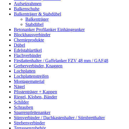
Aufsetzrahmen
Balkenschuhe
Balkenträger & Stabdübel
Balkenträger
Stabdübel
Betonanker Profilanker Einhängeanker
Blockhausverbinder
Chemieprodukte
Dübel
Edelstahlartikel
Flachverbinder
Firstlattenhalter / Gaffelanker FZV 48 mm / GAF48
Gerberverbinder, Knaggen
Lochplatten
Lochplattenstreifen
Montagematerial
Nägel
Pfostenträger + Kappen
Riegel, Kloben, Bänder
Schilder
Schrauben
Sparrenpfettenanker
Stirnverbinder / Dachkastenhalter / Stirnbretthalter
Strebenverbinder
Terrassenzubehör