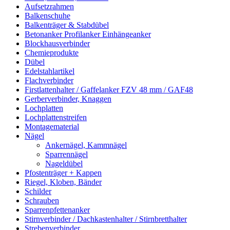
Aufsetzrahmen
Balkenschuhe
Balkenträger & Stabdübel
Betonanker Profilanker Einhängeanker
Blockhausverbinder
Chemieprodukte
Dübel
Edelstahlartikel
Flachverbinder
Firstlattenhalter / Gaffelanker FZV 48 mm / GAF48
Gerberverbinder, Knaggen
Lochplatten
Lochplattenstreifen
Montagematerial
Nägel
Ankernägel, Kammnägel
Sparrennägel
Nageldübel
Pfostenträger + Kappen
Riegel, Kloben, Bänder
Schilder
Schrauben
Sparrenpfettenanker
Stirnverbinder / Dachkastenhalter / Stirnbretthalter
Strebenverbinder