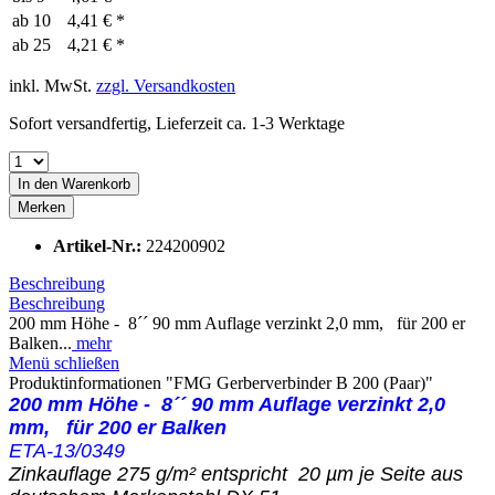
ab
10
4,41 € *
ab
25
4,21 € *
inkl. MwSt.
zzgl. Versandkosten
Sofort versandfertig, Lieferzeit ca. 1-3 Werktage
In den
Warenkorb
Merken
Artikel-Nr.:
224200902
Beschreibung
Beschreibung
200 mm Höhe - 8´´ 90 mm Auflage verzinkt 2,0 mm, für 200 er
Balken...
mehr
Menü schließen
Produktinformationen "FMG Gerberverbinder B 200 (Paar)"
200 mm Höhe - 8´´ 90 mm Auflage verzinkt 2,0
mm, für 200 er Balken
ETA-13/0349
Zinkauflage 275 g/m² entspricht 20 µm je Seite aus