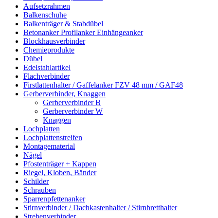
Aufsetzrahmen
Balkenschuhe
Balkenträger & Stabdübel
Betonanker Profilanker Einhängeanker
Blockhausverbinder
Chemieprodukte
Dübel
Edelstahlartikel
Flachverbinder
Firstlattenhalter / Gaffelanker FZV 48 mm / GAF48
Gerberverbinder, Knaggen
Gerberverbinder B
Gerberverbinder W
Knaggen
Lochplatten
Lochplattenstreifen
Montagematerial
Nägel
Pfostenträger + Kappen
Riegel, Kloben, Bänder
Schilder
Schrauben
Sparrenpfettenanker
Stirnverbinder / Dachkastenhalter / Stirnbretthalter
Strebenverbinder