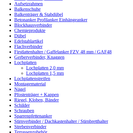
Aufsetzrahmen
Balkenschuhe
Balkenträger & Stabdübel
Betonanker Profilanker Einhängeanker
Blockhausverbinder
Chemieprodukte
Dübel
Edelstahlartikel
Flachverbinder
Firstlattenhalter / Gaffelanker FZV 48 mm / GAF48
Gerberverbinder, Knaggen
Lochplatten
Lochplatten 2,0 mm
Lochplatten 1,5 mm
Lochplattenstreifen
Montagematerial
Nägel
Pfostenträger + Kappen
Riegel, Kloben, Bänder
Schilder
Schrauben
Sparrenpfettenanker
Stirnverbinder / Dachkastenhalter / Stirnbretthalter
Strebenverbinder
Terrassenzubehör