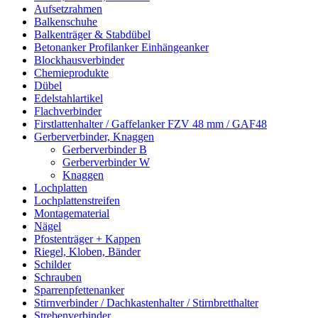
Aufsetzrahmen
Balkenschuhe
Balkenträger & Stabdübel
Betonanker Profilanker Einhängeanker
Blockhausverbinder
Chemieprodukte
Dübel
Edelstahlartikel
Flachverbinder
Firstlattenhalter / Gaffelanker FZV 48 mm / GAF48
Gerberverbinder, Knaggen
Gerberverbinder B
Gerberverbinder W
Knaggen
Lochplatten
Lochplattenstreifen
Montagematerial
Nägel
Pfostenträger + Kappen
Riegel, Kloben, Bänder
Schilder
Schrauben
Sparrenpfettenanker
Stirnverbinder / Dachkastenhalter / Stirnbretthalter
Strebenverbinder