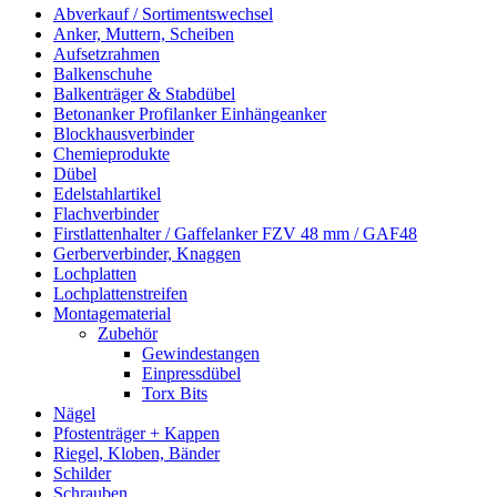
Abverkauf / Sortimentswechsel
Anker, Muttern, Scheiben
Aufsetzrahmen
Balkenschuhe
Balkenträger & Stabdübel
Betonanker Profilanker Einhängeanker
Blockhausverbinder
Chemieprodukte
Dübel
Edelstahlartikel
Flachverbinder
Firstlattenhalter / Gaffelanker FZV 48 mm / GAF48
Gerberverbinder, Knaggen
Lochplatten
Lochplattenstreifen
Montagematerial
Zubehör
Gewindestangen
Einpressdübel
Torx Bits
Nägel
Pfostenträger + Kappen
Riegel, Kloben, Bänder
Schilder
Schrauben