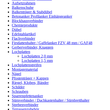
Aufsetzrahmen
Balkenschuhe
Balkenträger & Stabdübel
Betonanker Profilanker Einhängeanker
Blockhausverbinder
Chemieprodukte
Dübel
Edelstahlartikel
Flachverbinder
Firstlattenhalter / Gaffelanker FZV 48 mm / GAF48
Gerberverbinder, Knaggen
Lochplatten
Lochplatten 2,0 mm
Lochplatten 1,5 mm
Lochplattenstreifen
Montagematerial
Nägel
Pfostenträger + Kappen
Riegel, Kloben, Bänder
Schilder
Schrauben
Sparrenpfettenanker
Stirnverbinder / Dachkastenhalter / Stirnbretthalter
Strebenverbinder
Terrassenzubehör