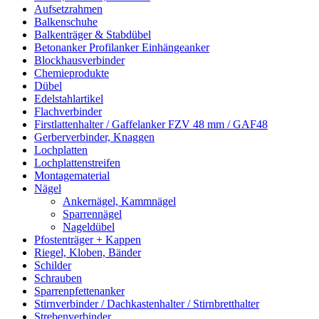
Aufsetzrahmen
Balkenschuhe
Balkenträger & Stabdübel
Betonanker Profilanker Einhängeanker
Blockhausverbinder
Chemieprodukte
Dübel
Edelstahlartikel
Flachverbinder
Firstlattenhalter / Gaffelanker FZV 48 mm / GAF48
Gerberverbinder, Knaggen
Lochplatten
Lochplattenstreifen
Montagematerial
Nägel
Ankernägel, Kammnägel
Sparrennägel
Nageldübel
Pfostenträger + Kappen
Riegel, Kloben, Bänder
Schilder
Schrauben
Sparrenpfettenanker
Stirnverbinder / Dachkastenhalter / Stirnbretthalter
Strebenverbinder