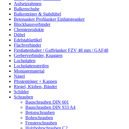
Aufsetzrahmen
Balkenschuhe
Balkenträger & Stabdübel
Betonanker Profilanker Einhängeanker
Blockhausverbinder
Chemieprodukte
Dübel
Edelstahlartikel
Flachverbinder
Firstlattenhalter / Gaffelanker FZV 48 mm / GAF48
Gerberverbinder, Knaggen
Lochplatten
Lochplattenstreifen
Montagematerial
Nägel
Pfostenträger + Kappen
Riegel, Kloben, Bänder
Schilder
Schrauben
Bauschrauben DIN 601
Bauschrauben DIN 933 A4
Betonschrauben
Bohrschrauben
Fensterschrauben
Holzbohrschrauben C2