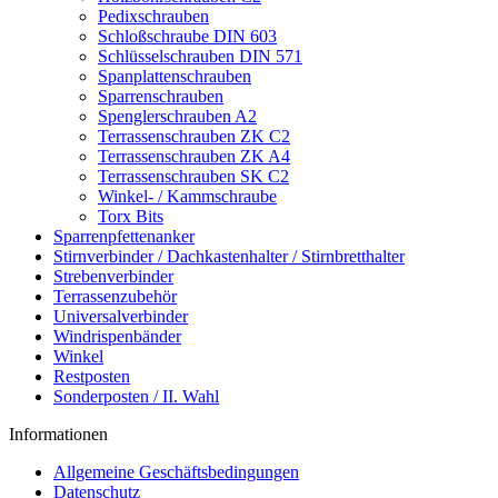
Pedixschrauben
Schloßschraube DIN 603
Schlüsselschrauben DIN 571
Spanplattenschrauben
Sparrenschrauben
Spenglerschrauben A2
Terrassenschrauben ZK C2
Terrassenschrauben ZK A4
Terrassenschrauben SK C2
Winkel- / Kammschraube
Torx Bits
Sparrenpfettenanker
Stirnverbinder / Dachkastenhalter / Stirnbretthalter
Strebenverbinder
Terrassenzubehör
Universalverbinder
Windrispenbänder
Winkel
Restposten
Sonderposten / II. Wahl
Informationen
Allgemeine Geschäftsbedingungen
Datenschutz