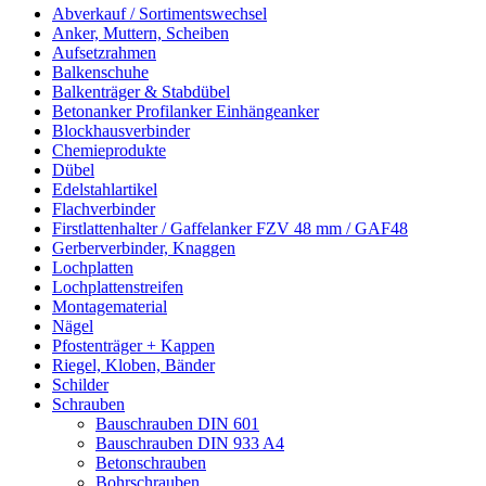
Abverkauf / Sortimentswechsel
Anker, Muttern, Scheiben
Aufsetzrahmen
Balkenschuhe
Balkenträger & Stabdübel
Betonanker Profilanker Einhängeanker
Blockhausverbinder
Chemieprodukte
Dübel
Edelstahlartikel
Flachverbinder
Firstlattenhalter / Gaffelanker FZV 48 mm / GAF48
Gerberverbinder, Knaggen
Lochplatten
Lochplattenstreifen
Montagematerial
Nägel
Pfostenträger + Kappen
Riegel, Kloben, Bänder
Schilder
Schrauben
Bauschrauben DIN 601
Bauschrauben DIN 933 A4
Betonschrauben
Bohrschrauben