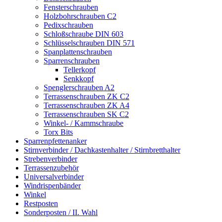
Fensterschrauben
Holzbohrschrauben C2
Pedixschrauben
Schloßschraube DIN 603
Schlüsselschrauben DIN 571
Spanplattenschrauben
Sparrenschrauben
Tellerkopf
Senkkopf
Spenglerschrauben A2
Terrassenschrauben ZK C2
Terrassenschrauben ZK A4
Terrassenschrauben SK C2
Winkel- / Kammschraube
Torx Bits
Sparrenpfettenanker
Stirnverbinder / Dachkastenhalter / Stirnbretthalter
Strebenverbinder
Terrassenzubehör
Universalverbinder
Windrispenbänder
Winkel
Restposten
Sonderposten / II. Wahl