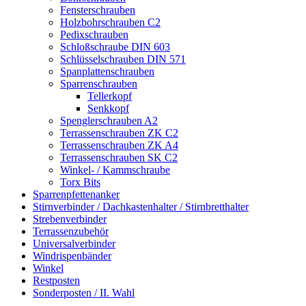
Fensterschrauben
Holzbohrschrauben C2
Pedixschrauben
Schloßschraube DIN 603
Schlüsselschrauben DIN 571
Spanplattenschrauben
Sparrenschrauben
Tellerkopf
Senkkopf
Spenglerschrauben A2
Terrassenschrauben ZK C2
Terrassenschrauben ZK A4
Terrassenschrauben SK C2
Winkel- / Kammschraube
Torx Bits
Sparrenpfettenanker
Stirnverbinder / Dachkastenhalter / Stirnbretthalter
Strebenverbinder
Terrassenzubehör
Universalverbinder
Windrispenbänder
Winkel
Restposten
Sonderposten / II. Wahl