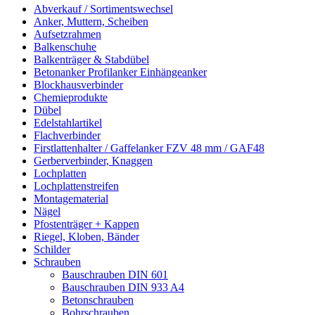
Abverkauf / Sortimentswechsel
Anker, Muttern, Scheiben
Aufsetzrahmen
Balkenschuhe
Balkenträger & Stabdübel
Betonanker Profilanker Einhängeanker
Blockhausverbinder
Chemieprodukte
Dübel
Edelstahlartikel
Flachverbinder
Firstlattenhalter / Gaffelanker FZV 48 mm / GAF48
Gerberverbinder, Knaggen
Lochplatten
Lochplattenstreifen
Montagematerial
Nägel
Pfostenträger + Kappen
Riegel, Kloben, Bänder
Schilder
Schrauben
Bauschrauben DIN 601
Bauschrauben DIN 933 A4
Betonschrauben
Bohrschrauben