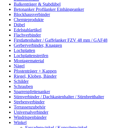
Balkenträger & Stabdübel
Betonanker Profilanker Einhängeanker
Blockhausverbinder
Chemieprodukte
Dübel
Edelstahlartikel
Flachverbinder
Firstlattenhalter / Gaffelanker FZV 48 mm / GAF48
Gerberverbinder, Knaggen
Lochplatten
Lochplattenstreifen
Montagematerial
Nägel
Pfostenträger + Kappen
Riegel, Kloben, Bänder
Schilder
Schrauben
Sparrenpfettenanker
Stirnverbinder / Dachkastenhalter / Stirnbretthalter
Strebenverbinder
Terrassenzubehör
Universalverbinder
Windrispenbänder
Winkel
Fassadenwinkel / Konsolenwinkel