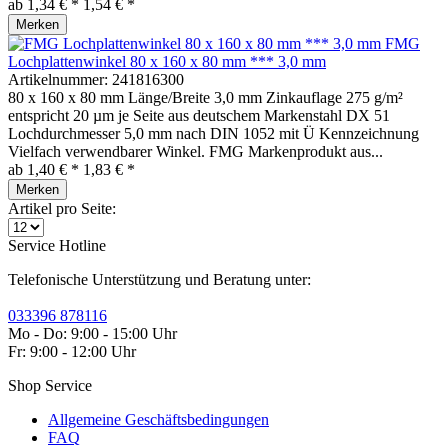
ab 1,34 € *
1,54 € *
Merken
FMG
Lochplattenwinkel 80 x 160 x 80 mm *** 3,0 mm
Artikelnummer:
241816300
80 x 160 x 80 mm Länge/Breite 3,0 mm Zinkauflage 275 g/m²
entspricht 20 µm je Seite aus deutschem Markenstahl DX 51
Lochdurchmesser 5,0 mm nach DIN 1052 mit Ü Kennzeichnung
Vielfach verwendbarer Winkel. FMG Markenprodukt aus...
ab 1,40 € *
1,83 € *
Merken
Artikel pro Seite:
Service Hotline
Telefonische Unterstützung und Beratung unter:
033396 878116
Mo - Do: 9:00 - 15:00 Uhr
Fr: 9:00 - 12:00 Uhr
Shop Service
Allgemeine Geschäftsbedingungen
FAQ