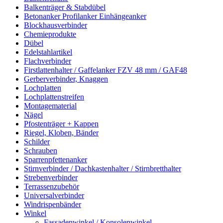
Balkenträger & Stabdübel
Betonanker Profilanker Einhängeanker
Blockhausverbinder
Chemieprodukte
Dübel
Edelstahlartikel
Flachverbinder
Firstlattenhalter / Gaffelanker FZV 48 mm / GAF48
Gerberverbinder, Knaggen
Lochplatten
Lochplattenstreifen
Montagematerial
Nägel
Pfostenträger + Kappen
Riegel, Kloben, Bänder
Schilder
Schrauben
Sparrenpfettenanker
Stirnverbinder / Dachkastenhalter / Stirnbretthalter
Strebenverbinder
Terrassenzubehör
Universalverbinder
Windrispenbänder
Winkel
Fassadenwinkel / Konsolenwinkel