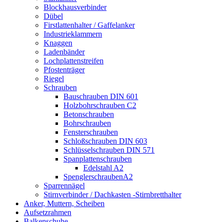
Blockhausverbinder
Dübel
Firstlattenhalter / Gaffelanker
Industrieklammern
Knaggen
Ladenbänder
Lochplattenstreifen
Pfostenträger
Riegel
Schrauben
Bauschrauben DIN 601
Holzbohrschrauben C2
Betonschrauben
Bohrschrauben
Fensterschrauben
Schloßschrauben DIN 603
Schlüsselschrauben DIN 571
Spanplattenschrauben
Edelstahl A2
SpenglerschraubenA2
Sparrennägel
Stirnverbinder / Dachkasten -Stirnbretthalter
Anker, Muttern, Scheiben
Aufsetzrahmen
Balkenschuhe