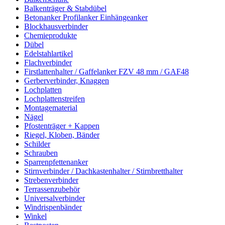
Balkenträger & Stabdübel
Betonanker Profilanker Einhängeanker
Blockhausverbinder
Chemieprodukte
Dübel
Edelstahlartikel
Flachverbinder
Firstlattenhalter / Gaffelanker FZV 48 mm / GAF48
Gerberverbinder, Knaggen
Lochplatten
Lochplattenstreifen
Montagematerial
Nägel
Pfostenträger + Kappen
Riegel, Kloben, Bänder
Schilder
Schrauben
Sparrenpfettenanker
Stirnverbinder / Dachkastenhalter / Stirnbretthalter
Strebenverbinder
Terrassenzubehör
Universalverbinder
Windrispenbänder
Winkel