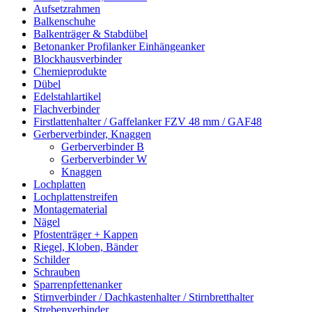
Aufsetzrahmen
Balkenschuhe
Balkenträger & Stabdübel
Betonanker Profilanker Einhängeanker
Blockhausverbinder
Chemieprodukte
Dübel
Edelstahlartikel
Flachverbinder
Firstlattenhalter / Gaffelanker FZV 48 mm / GAF48
Gerberverbinder, Knaggen
Gerberverbinder B
Gerberverbinder W
Knaggen
Lochplatten
Lochplattenstreifen
Montagematerial
Nägel
Pfostenträger + Kappen
Riegel, Kloben, Bänder
Schilder
Schrauben
Sparrenpfettenanker
Stirnverbinder / Dachkastenhalter / Stirnbretthalter
Strebenverbinder