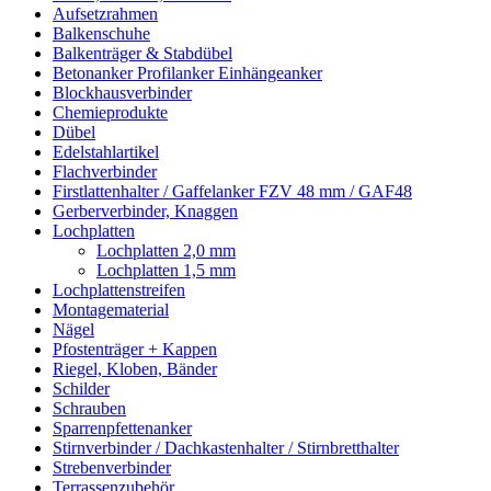
Aufsetzrahmen
Balkenschuhe
Balkenträger & Stabdübel
Betonanker Profilanker Einhängeanker
Blockhausverbinder
Chemieprodukte
Dübel
Edelstahlartikel
Flachverbinder
Firstlattenhalter / Gaffelanker FZV 48 mm / GAF48
Gerberverbinder, Knaggen
Lochplatten
Lochplatten 2,0 mm
Lochplatten 1,5 mm
Lochplattenstreifen
Montagematerial
Nägel
Pfostenträger + Kappen
Riegel, Kloben, Bänder
Schilder
Schrauben
Sparrenpfettenanker
Stirnverbinder / Dachkastenhalter / Stirnbretthalter
Strebenverbinder
Terrassenzubehör