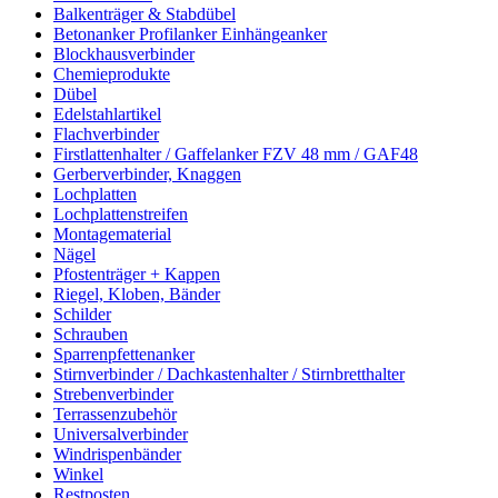
Balkenträger & Stabdübel
Betonanker Profilanker Einhängeanker
Blockhausverbinder
Chemieprodukte
Dübel
Edelstahlartikel
Flachverbinder
Firstlattenhalter / Gaffelanker FZV 48 mm / GAF48
Gerberverbinder, Knaggen
Lochplatten
Lochplattenstreifen
Montagematerial
Nägel
Pfostenträger + Kappen
Riegel, Kloben, Bänder
Schilder
Schrauben
Sparrenpfettenanker
Stirnverbinder / Dachkastenhalter / Stirnbretthalter
Strebenverbinder
Terrassenzubehör
Universalverbinder
Windrispenbänder
Winkel
Restposten