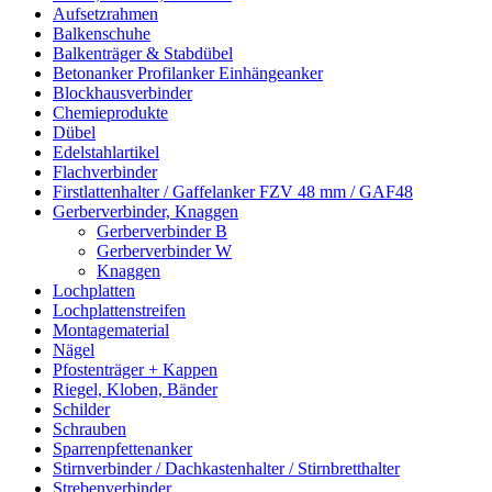
Aufsetzrahmen
Balkenschuhe
Balkenträger & Stabdübel
Betonanker Profilanker Einhängeanker
Blockhausverbinder
Chemieprodukte
Dübel
Edelstahlartikel
Flachverbinder
Firstlattenhalter / Gaffelanker FZV 48 mm / GAF48
Gerberverbinder, Knaggen
Gerberverbinder B
Gerberverbinder W
Knaggen
Lochplatten
Lochplattenstreifen
Montagematerial
Nägel
Pfostenträger + Kappen
Riegel, Kloben, Bänder
Schilder
Schrauben
Sparrenpfettenanker
Stirnverbinder / Dachkastenhalter / Stirnbretthalter
Strebenverbinder