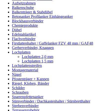
Aufsetzrahmen
Balkenschuhe
Balkenträger & Stabdübel
Betonanker Profilanker Einhängeanker
Blockhausverbinder
Chemieprodukte
Dübel
Edelstahlartikel
Flachverbinder
Firstlattenhalter / Gaffelanker FZV 48 mm / GAF48
Gerberverbinder, Knaggen
Lochplatten
Lochplatten 2,0 mm
Lochplatten 1,5 mm
Lochplattenstreifen
Montagematerial
Nägel
Pfostenträger + Kappen
Riegel, Kloben, Bänder
Schilder
Schrauben
Sparrenpfettenanker
Stirnverbinder / Dachkastenhalter / Stirnbretthalter
Strebenverbinder
Terrassenzubehör