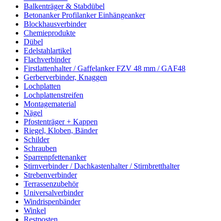
Balkenträger & Stabdübel
Betonanker Profilanker Einhängeanker
Blockhausverbinder
Chemieprodukte
Dübel
Edelstahlartikel
Flachverbinder
Firstlattenhalter / Gaffelanker FZV 48 mm / GAF48
Gerberverbinder, Knaggen
Lochplatten
Lochplattenstreifen
Montagematerial
Nägel
Pfostenträger + Kappen
Riegel, Kloben, Bänder
Schilder
Schrauben
Sparrenpfettenanker
Stirnverbinder / Dachkastenhalter / Stirnbretthalter
Strebenverbinder
Terrassenzubehör
Universalverbinder
Windrispenbänder
Winkel
Restposten