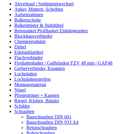
Abverkauf / Sortimentswechsel
Anker, Muttern, Scheiben
Aufsetzrahmen
Balkenschuhe
Balkenträger & Stabdübel
Betonanker Profilanker Einhängeanker
Blockhausverbinder
Chemieprodukte
Dübel
Edelstahlartikel
Flachverbinder
Firstlattenhalter / Gaffelanker FZV 48 mm / GAF48
Gerberverbinder, Knaggen
Lochplatten
Lochplattenstreifen
Montagematerial
Nägel
Pfostenträger + Kappen
Riegel, Kloben, Bänder
Schilder
Schrauben
Bauschrauben DIN 601
Bauschrauben DIN 933 A4
Betonschrauben
Bohrschrauben