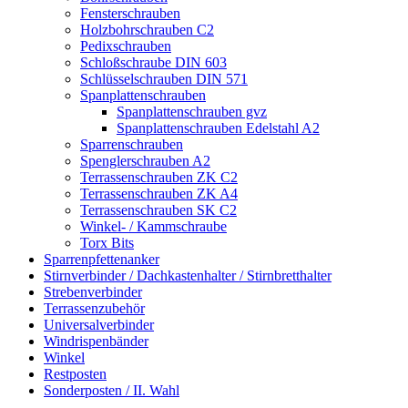
Fensterschrauben
Holzbohrschrauben C2
Pedixschrauben
Schloßschraube DIN 603
Schlüsselschrauben DIN 571
Spanplattenschrauben
Spanplattenschrauben gvz
Spanplattenschrauben Edelstahl A2
Sparrenschrauben
Spenglerschrauben A2
Terrassenschrauben ZK C2
Terrassenschrauben ZK A4
Terrassenschrauben SK C2
Winkel- / Kammschraube
Torx Bits
Sparrenpfettenanker
Stirnverbinder / Dachkastenhalter / Stirnbretthalter
Strebenverbinder
Terrassenzubehör
Universalverbinder
Windrispenbänder
Winkel
Restposten
Sonderposten / II. Wahl