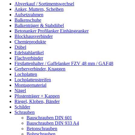
Abverkauf / Sortimentswechsel
Anker, Muttern, Scheiben
Aufsetzrahmen
Balkenschuhe
Balkenträger & Stabdübel
Betonanker Profilanker Einhängeanker
Blockhausverbinder
Chemieprodukte
Dübel
Edelstahlartikel
Flachverbinder
Firstlattenhalter / Gaffelanker FZV 48 mm / GAF48
Gerberverbinder, Knaggen
Lochplatten
Lochplattenstreifen
Montagematerial
Nägel
Pfostenträger + Kappen
Riegel, Kloben, Bänder
Schilder
Schrauben
Bauschrauben DIN 601
Bauschrauben DIN 933 A4
Betonschrauben
Bohrschrauben