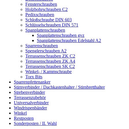
Fensterschrauben
Holzbohrschrauben C2
Pedixschrauben
Schloßschraube DIN 603
Schlüsselschrauben DIN 571
Spanplattenschrauben
Spanplattenschrauben gvz
Spanplattenschrauben Edelstahl A2
Sparrenschrauben
Spenglerschrauben A2
Terrassenschrauben ZK C2
Terrassenschrauben ZK A4
Terrassenschrauben SK C2
Winkel- / Kammschraube
Torx Bits
Sparrenpfettenanker
Stirnverbinder / Dachkastenhalter / Stirnbretthalter
Strebenverbinder
Terrassenzubehör
Universalverbinder
Windrispenbänder
Winkel
Restposten
Sonderposten / II. Wahl