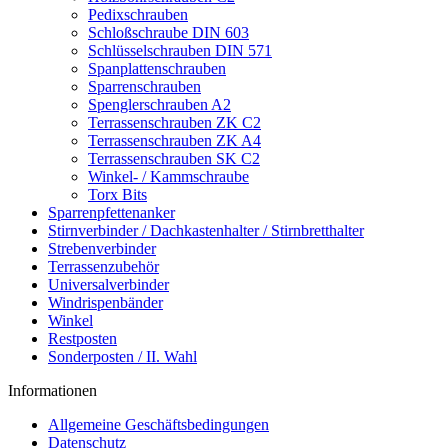
Pedixschrauben
Schloßschraube DIN 603
Schlüsselschrauben DIN 571
Spanplattenschrauben
Sparrenschrauben
Spenglerschrauben A2
Terrassenschrauben ZK C2
Terrassenschrauben ZK A4
Terrassenschrauben SK C2
Winkel- / Kammschraube
Torx Bits
Sparrenpfettenanker
Stirnverbinder / Dachkastenhalter / Stirnbretthalter
Strebenverbinder
Terrassenzubehör
Universalverbinder
Windrispenbänder
Winkel
Restposten
Sonderposten / II. Wahl
Informationen
Allgemeine Geschäftsbedingungen
Datenschutz