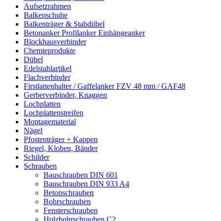
Aufsetzrahmen
Balkenschuhe
Balkenträger & Stabdübel
Betonanker Profilanker Einhängeanker
Blockhausverbinder
Chemieprodukte
Dübel
Edelstahlartikel
Flachverbinder
Firstlattenhalter / Gaffelanker FZV 48 mm / GAF48
Gerberverbinder, Knaggen
Lochplatten
Lochplattenstreifen
Montagematerial
Nägel
Pfostenträger + Kappen
Riegel, Kloben, Bänder
Schilder
Schrauben
Bauschrauben DIN 601
Bauschrauben DIN 933 A4
Betonschrauben
Bohrschrauben
Fensterschrauben
Holzbohrschrauben C2