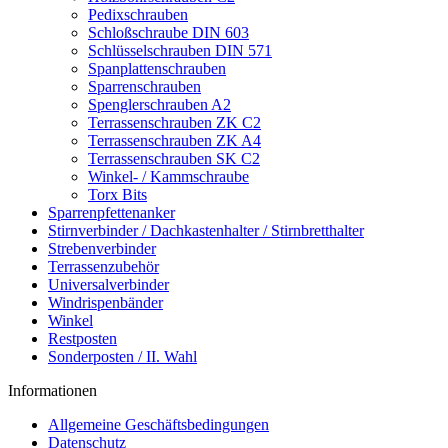
Pedixschrauben
Schloßschraube DIN 603
Schlüsselschrauben DIN 571
Spanplattenschrauben
Sparrenschrauben
Spenglerschrauben A2
Terrassenschrauben ZK C2
Terrassenschrauben ZK A4
Terrassenschrauben SK C2
Winkel- / Kammschraube
Torx Bits
Sparrenpfettenanker
Stirnverbinder / Dachkastenhalter / Stirnbretthalter
Strebenverbinder
Terrassenzubehör
Universalverbinder
Windrispenbänder
Winkel
Restposten
Sonderposten / II. Wahl
Informationen
Allgemeine Geschäftsbedingungen
Datenschutz