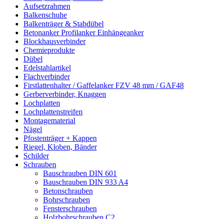
Aufsetzrahmen
Balkenschuhe
Balkenträger & Stabdübel
Betonanker Profilanker Einhängeanker
Blockhausverbinder
Chemieprodukte
Dübel
Edelstahlartikel
Flachverbinder
Firstlattenhalter / Gaffelanker FZV 48 mm / GAF48
Gerberverbinder, Knaggen
Lochplatten
Lochplattenstreifen
Montagematerial
Nägel
Pfostenträger + Kappen
Riegel, Kloben, Bänder
Schilder
Schrauben
Bauschrauben DIN 601
Bauschrauben DIN 933 A4
Betonschrauben
Bohrschrauben
Fensterschrauben
Holzbohrschrauben C2