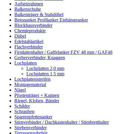
Aufsetzrahmen
Balkenschuhe
Balkenträger & Stabdübel
Betonanker Profilanker Einhängeanker
Blockhausverbinder
Chemieprodukte
Dübel
Edelstahlartikel
Flachverbinder
Firstlattenhalter / Gaffelanker FZV 48 mm / GAF48
Gerberverbinder, Knaggen
Lochplatten
Lochplatten 2,0 mm
Lochplatten 1,5 mm
Lochplattenstreifen
Montagematerial
Nägel
Pfostenträger + Kappen
Riegel, Kloben, Bänder
Schilder
Schrauben
Sparrenpfettenanker
Stirnverbinder / Dachkastenhalter / Stirnbretthalter
Strebenverbinder
Terrassenzubehör