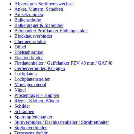
Abverkauf / Sortimentswechsel
Anker, Muttern, Scheiben
Aufsetzrahmen
Balkenschuhe
Balkenträger & Stabdübel
Betonanker Profilanker Einhängeanker
Blockhausverbinder
Chemieprodukte
Dübel
Edelstahlartikel
Flachverbinder
Firstlattenhalter / Gaffelanker FZV 48 mm / GAF48
Gerberverbinder, Knaggen
Lochplatten
Lochplattenstreifen
Montagematerial
Nägel
Pfostenträger + Kappen
Riegel, Kloben, Bänder
Schilder
Schrauben
Sparrenpfettenanker
Stirnverbinder / Dachkastenhalter / Stirnbretthalter
Strebenverbinder
Terrassenzubehör