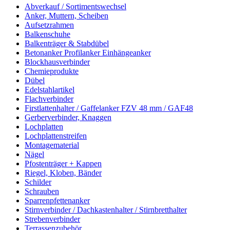
Abverkauf / Sortimentswechsel
Anker, Muttern, Scheiben
Aufsetzrahmen
Balkenschuhe
Balkenträger & Stabdübel
Betonanker Profilanker Einhängeanker
Blockhausverbinder
Chemieprodukte
Dübel
Edelstahlartikel
Flachverbinder
Firstlattenhalter / Gaffelanker FZV 48 mm / GAF48
Gerberverbinder, Knaggen
Lochplatten
Lochplattenstreifen
Montagematerial
Nägel
Pfostenträger + Kappen
Riegel, Kloben, Bänder
Schilder
Schrauben
Sparrenpfettenanker
Stirnverbinder / Dachkastenhalter / Stirnbretthalter
Strebenverbinder
Terrassenzubehör