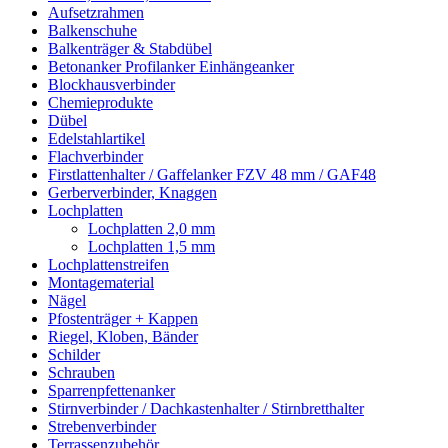
Aufsetzrahmen
Balkenschuhe
Balkenträger & Stabdübel
Betonanker Profilanker Einhängeanker
Blockhausverbinder
Chemieprodukte
Dübel
Edelstahlartikel
Flachverbinder
Firstlattenhalter / Gaffelanker FZV 48 mm / GAF48
Gerberverbinder, Knaggen
Lochplatten
Lochplatten 2,0 mm
Lochplatten 1,5 mm
Lochplattenstreifen
Montagematerial
Nägel
Pfostenträger + Kappen
Riegel, Kloben, Bänder
Schilder
Schrauben
Sparrenpfettenanker
Stirnverbinder / Dachkastenhalter / Stirnbretthalter
Strebenverbinder
Terrassenzubehör