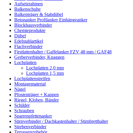
Aufsetzrahmen
Balkenschuhe
Balkenträger & Stabdübel
Betonanker Profilanker Einhängeanker
Blockhausverbinder
Chemieprodukte
Dübel
Edelstahlartikel
Flachverbinder
Firstlattenhalter / Gaffelanker FZV 48 mm / GAF48
Gerberverbinder, Knaggen
Lochplatten
Lochplatten 2,0 mm
Lochplatten 1,5 mm
Lochplattenstreifen
Montagematerial
Nägel
Pfostenträger + Kappen
Riegel, Kloben, Bänder
Schilder
Schrauben
Sparrenpfettenanker
Stirnverbinder / Dachkastenhalter / Stirnbretthalter
Strebenverbinder
Terrassenzubehör