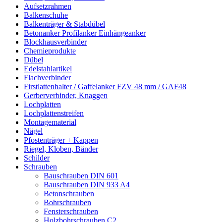
Aufsetzrahmen
Balkenschuhe
Balkenträger & Stabdübel
Betonanker Profilanker Einhängeanker
Blockhausverbinder
Chemieprodukte
Dübel
Edelstahlartikel
Flachverbinder
Firstlattenhalter / Gaffelanker FZV 48 mm / GAF48
Gerberverbinder, Knaggen
Lochplatten
Lochplattenstreifen
Montagematerial
Nägel
Pfostenträger + Kappen
Riegel, Kloben, Bänder
Schilder
Schrauben
Bauschrauben DIN 601
Bauschrauben DIN 933 A4
Betonschrauben
Bohrschrauben
Fensterschrauben
Holzbohrschrauben C2