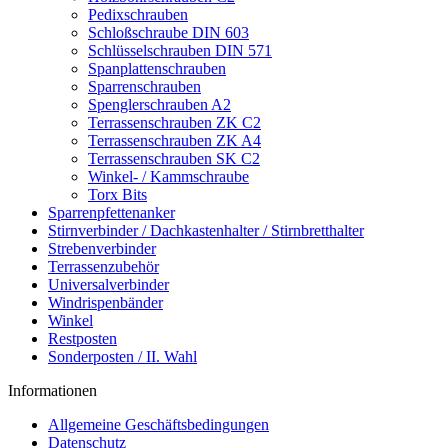
Pedixschrauben
Schloßschraube DIN 603
Schlüsselschrauben DIN 571
Spanplattenschrauben
Sparrenschrauben
Spenglerschrauben A2
Terrassenschrauben ZK C2
Terrassenschrauben ZK A4
Terrassenschrauben SK C2
Winkel- / Kammschraube
Torx Bits
Sparrenpfettenanker
Stirnverbinder / Dachkastenhalter / Stirnbretthalter
Strebenverbinder
Terrassenzubehör
Universalverbinder
Windrispenbänder
Winkel
Restposten
Sonderposten / II. Wahl
Informationen
Allgemeine Geschäftsbedingungen
Datenschutz