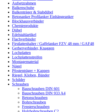
Aufsetzrahmen
Balkenschuhe
Balkenträger & Stabdübel
Betonanker Profilanker Einhängeanker
Blockhausverbinder
Chemieprodukte
Dübel
Edelstahlartikel
Flachverbinder
Firstlattenhalter / Gaffelanker FZV 48 mm / GAF48
Gerberverbinder, Knaggen
Lochplatten
Lochplattenstreifen
Montagematerial
Nägel
Pfostenträger + Kappen
Riegel, Kloben, Bänder
Schilder
Schrauben
Bauschrauben DIN 601
Bauschrauben DIN 933 A4
Betonschrauben
Bohrschrauben
Fensterschrauben
Holzbohrschrauben C2