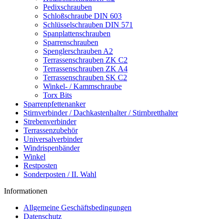
Pedixschrauben
Schloßschraube DIN 603
Schlüsselschrauben DIN 571
Spanplattenschrauben
Sparrenschrauben
Spenglerschrauben A2
Terrassenschrauben ZK C2
Terrassenschrauben ZK A4
Terrassenschrauben SK C2
Winkel- / Kammschraube
Torx Bits
Sparrenpfettenanker
Stirnverbinder / Dachkastenhalter / Stirnbretthalter
Strebenverbinder
Terrassenzubehör
Universalverbinder
Windrispenbänder
Winkel
Restposten
Sonderposten / II. Wahl
Informationen
Allgemeine Geschäftsbedingungen
Datenschutz