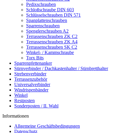
Pedixschrauben
Schloßschraube DIN 603
Schlüsselschrauben DIN 571
Spanplattenschrauben
Sparrenschrauben
Spenglerschrauben A2
Terrassenschrauben ZK C2
Terrassenschrauben ZK A4
Terrassenschrauben SK C2
Winkel- / Kammschraube
Torx Bits
Sparrenpfettenanker
Stirnverbinder / Dachkastenhalter / Stirnbretthalter
Strebenverbinder
Terrassenzubehör
Universalverbinder
Windrispenbänder
Winkel
Restposten
Sonderposten / II. Wahl
Informationen
Allgemeine Geschäftsbedingungen
Datenschutz