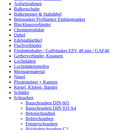
Aufsetzrahmen
Balkenschuhe
Balkenträger & Stabdübel
Betonanker Profilanker Einhängeanker
Blockhausverbinder
Chemieprodukte
Dübel
Edelstahlartikel
Flachverbinder
Firstlattenhalter / Gaffelanker FZV 48 mm / GAF48
Gerberverbinder, Knaggen
Lochplatten
Lochplattenstreifen
Montagematerial
Nägel
Pfostenträger + Kappen
Riegel, Kloben, Bänder
Schilder
Schrauben
Bauschrauben DIN 601
Bauschrauben DIN 933 A4
Betonschrauben
Bohrschrauben
Fensterschrauben
Holzbohrschrauben C2