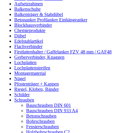
Aufsetzrahmen
Balkenschuhe
Balkenträger & Stabdübel
Betonanker Profilanker Einhängeanker
Blockhausverbinder
Chemieprodukte
Dübel
Edelstahlartikel
Flachverbinder
Firstlattenhalter / Gaffelanker FZV 48 mm / GAF48
Gerberverbinder, Knaggen
Lochplatten
Lochplattenstreifen
Montagematerial
Nägel
Pfostenträger + Kappen
Riegel, Kloben, Bänder
Schilder
Schrauben
Bauschrauben DIN 601
Bauschrauben DIN 933 A4
Betonschrauben
Bohrschrauben
Fensterschrauben
Holzbohrschrauben C2