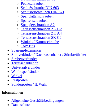
Pedixschrauben
Schloßschraube DIN 603
Schlüsselschrauben DIN 571
Spanplattenschrauben
Sparrenschrauben
Spenglerschrauben A2
Terrassenschrauben ZK C2
Terrassenschrauben ZK A4
Terrassenschrauben SK C2
Winkel- / Kammschraube
Torx Bits
Sparrenpfettenanker
Stirnverbinder / Dachkastenhalter / Stirnbretthalter
Strebenverbinder
Terrassenzubehör
Universalverbinder
Windrispenbänder
Winkel
Restposten
Sonderposten / II. Wahl
Informationen
Allgemeine Geschäftsbedingungen
Datenschutz