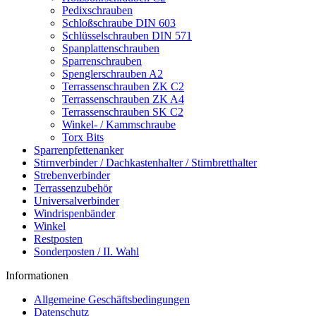
Pedixschrauben
Schloßschraube DIN 603
Schlüsselschrauben DIN 571
Spanplattenschrauben
Sparrenschrauben
Spenglerschrauben A2
Terrassenschrauben ZK C2
Terrassenschrauben ZK A4
Terrassenschrauben SK C2
Winkel- / Kammschraube
Torx Bits
Sparrenpfettenanker
Stirnverbinder / Dachkastenhalter / Stirnbretthalter
Strebenverbinder
Terrassenzubehör
Universalverbinder
Windrispenbänder
Winkel
Restposten
Sonderposten / II. Wahl
Informationen
Allgemeine Geschäftsbedingungen
Datenschutz