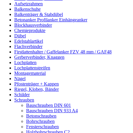
Aufsetzrahmen
Balkenschuhe
Balkenträger & Stabdübel
Betonanker Profilanker Einhängeanker
Blockhausverbinder
Chemieprodukte
Dübel
Edelstahlartikel
Flachverbinder
Firstlattenhalter / Gaffelanker FZV 48 mm / GAF48
Gerberverbinder, Knaggen
Lochplatten
Lochplattenstreifen
Montagematerial
Nägel
Pfostenträger + Kappen
Riegel, Kloben, Bänder
Schilder
Schrauben
Bauschrauben DIN 601
Bauschrauben DIN 933 A4
Betonschrauben
Bohrschrauben
Fensterschrauben
Holzbohrschrauben C2