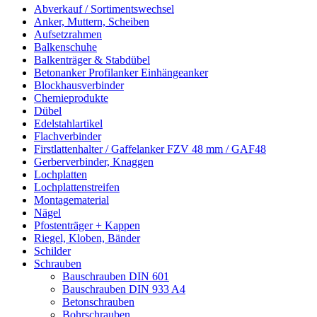
Abverkauf / Sortimentswechsel
Anker, Muttern, Scheiben
Aufsetzrahmen
Balkenschuhe
Balkenträger & Stabdübel
Betonanker Profilanker Einhängeanker
Blockhausverbinder
Chemieprodukte
Dübel
Edelstahlartikel
Flachverbinder
Firstlattenhalter / Gaffelanker FZV 48 mm / GAF48
Gerberverbinder, Knaggen
Lochplatten
Lochplattenstreifen
Montagematerial
Nägel
Pfostenträger + Kappen
Riegel, Kloben, Bänder
Schilder
Schrauben
Bauschrauben DIN 601
Bauschrauben DIN 933 A4
Betonschrauben
Bohrschrauben