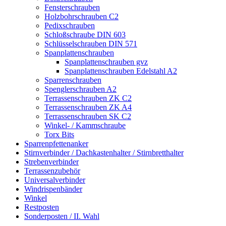
Fensterschrauben
Holzbohrschrauben C2
Pedixschrauben
Schloßschraube DIN 603
Schlüsselschrauben DIN 571
Spanplattenschrauben
Spanplattenschrauben gvz
Spanplattenschrauben Edelstahl A2
Sparrenschrauben
Spenglerschrauben A2
Terrassenschrauben ZK C2
Terrassenschrauben ZK A4
Terrassenschrauben SK C2
Winkel- / Kammschraube
Torx Bits
Sparrenpfettenanker
Stirnverbinder / Dachkastenhalter / Stirnbretthalter
Strebenverbinder
Terrassenzubehör
Universalverbinder
Windrispenbänder
Winkel
Restposten
Sonderposten / II. Wahl