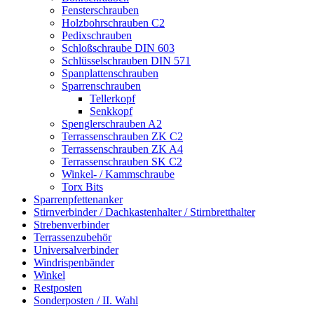
Fensterschrauben
Holzbohrschrauben C2
Pedixschrauben
Schloßschraube DIN 603
Schlüsselschrauben DIN 571
Spanplattenschrauben
Sparrenschrauben
Tellerkopf
Senkkopf
Spenglerschrauben A2
Terrassenschrauben ZK C2
Terrassenschrauben ZK A4
Terrassenschrauben SK C2
Winkel- / Kammschraube
Torx Bits
Sparrenpfettenanker
Stirnverbinder / Dachkastenhalter / Stirnbretthalter
Strebenverbinder
Terrassenzubehör
Universalverbinder
Windrispenbänder
Winkel
Restposten
Sonderposten / II. Wahl