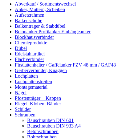
Abverkauf / Sortimentswechsel
Anker, Muttern, Scheiben
Aufsetzrahmen
Balkenschuhe
Balkenträger & Stabdübel
Betonanker Profilanker Einhängeanker
Blockhausverbinder
Chemieprodukte
Dübel
Edelstahlartikel
Flachverbinder
Firstlattenhalter / Gaffelanker FZV 48 mm / GAF48
Gerberverbinder, Knaggen
Lochplatten
Lochplattenstreifen
Montagematerial
Nägel
Pfostenträger + Kappen
Riegel, Kloben, Bänder
Schilder
Schrauben
Bauschrauben DIN 601
Bauschrauben DIN 933 A4
Betonschrauben
Bohrschrauben