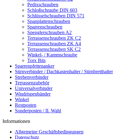
Pedixschrauben
Schloßschraube DIN 603
Schlüsselschrauben DIN 571
Spanplattenschrauben
Sparrenschrauben
Spenglerschrauben A2
Terrassenschrauben ZK C2
Terrassenschrauben ZK A4
Terrassenschrauben SK C2
Winkel- / Kammschraube
Torx Bits
Sparrenpfettenanker
Stirnverbinder / Dachkastenhalter / Stirnbretthalter
Strebenverbinder
Terrassenzubehör
Universalverbinder
Windrispenbänder
Winkel
Restposten
Sonderposten / II. Wahl
Informationen
Allgemeine Geschäftsbedingungen
Datenschutz