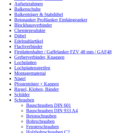
Aufsetzrahmen
Balkenschuhe
Balkenträger & Stabdübel
Betonanker Profilanker Einhängeanker
Blockhausverbinder
Chemieprodukte
Dübel
Edelstahlartikel
Flachverbinder
Firstlattenhalter / Gaffelanker FZV 48 mm / GAF48
Gerberverbinder, Knaggen
Lochplatten
Lochplattenstreifen
Montagematerial
Nägel
Pfostenträger + Kappen
Riegel, Kloben, Bänder
Schilder
Schrauben
Bauschrauben DIN 601
Bauschrauben DIN 933 A4
Betonschrauben
Bohrschrauben
Fensterschrauben
Holzbohrschrauben C2