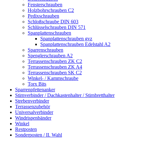
Fensterschrauben
Holzbohrschrauben C2
Pedixschrauben
Schloßschraube DIN 603
Schlüsselschrauben DIN 571
Spanplattenschrauben
Spanplattenschrauben gvz
Spanplattenschrauben Edelstahl A2
Sparrenschrauben
Spenglerschrauben A2
Terrassenschrauben ZK C2
Terrassenschrauben ZK A4
Terrassenschrauben SK C2
Winkel- / Kammschraube
Torx Bits
Sparrenpfettenanker
Stirnverbinder / Dachkastenhalter / Stirnbretthalter
Strebenverbinder
Terrassenzubehör
Universalverbinder
Windrispenbänder
Winkel
Restposten
Sonderposten / II. Wahl