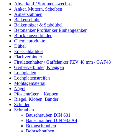
Abverkauf / Sortimentswechsel
Anker, Muttern, Scheiben
Aufsetzrahmen
Balkenschuhe
Balkenträger & Stabdübel
Betonanker Profilanker Einhängeanker
Blockhausverbinder
Chemieprodukte
Dübel
Edelstahlartikel
Flachverbinder
Firstlattenhalter / Gaffelanker FZV 48 mm / GAF48
Gerberverbinder, Knaggen
Lochplatten
Lochplattenstreifen
Montagematerial
Nägel
Pfostenträger + Kappen
Riegel, Kloben, Bänder
Schilder
Schrauben
Bauschrauben DIN 601
Bauschrauben DIN 933 A4
Betonschrauben
Bohrschrauben